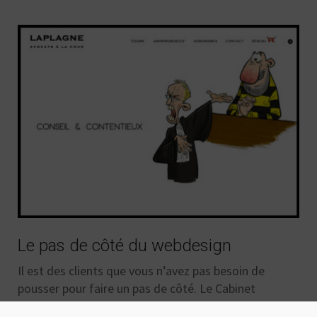
Le pas de côté du webdesign
Il est des clients que vous n’avez pas besoin de
pousser pour faire un pas de côté. Le Cabinet
d’avocats « LAPLAGNE » en est un. Original et