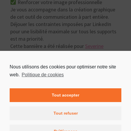
Renforcer votre image professionnelle
Je vous accompagne dans la création graphique
de cet outil de communication à part entière.
Déjouer les contraintes imposées par LinkedIn
pour une lisibilité maximale sur tous les supports
est ma priorité.
Cette bannière a été réalisée pour
Severine
Hermary
du Satnam Club en collaboration avec
Marine Boissière
.
Nous utilisons des cookies pour optimiser notre site
web.
Politique de cookies
Tout accepter
Tout refuser